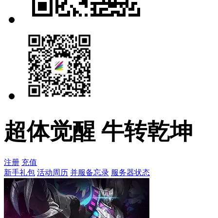
超体觉醒 牛转乾坤
注册
充值
新手礼包
活动周历
并服备忘录
服务器状态