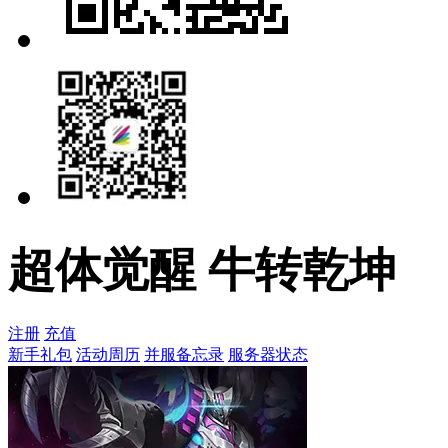
超体觉醒 牛转乾坤
注册
充值
新手礼包
活动周历
并服备忘录
服务器状态