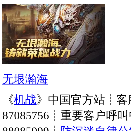
无垠瀚海
《
机战
》中国官方站┊客服
87085756┊重要客户呼叫