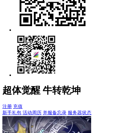
超体觉醒 牛转乾坤
注册
充值
新手礼包
活动周历
并服备忘录
服务器状态