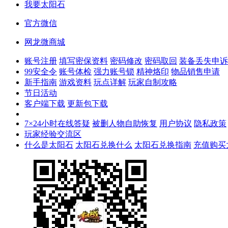
我要太阳石
官方微信
网龙微商城
账号注册
填写密保资料
密码修改
密码取回
装备丢失申诉
99安全令
账号体检
强力账号锁
精神烙印
物品销售申请
新手指南
游戏资料
玩点详解
玩家自制攻略
节日活动
客户端下载
更新包下载
7×24小时在线答疑
被删人物自助恢复
用户协议
隐私政策
玩家经验交流区
什么是太阳石
太阳石兑换什么
太阳石兑换指南
充值购买