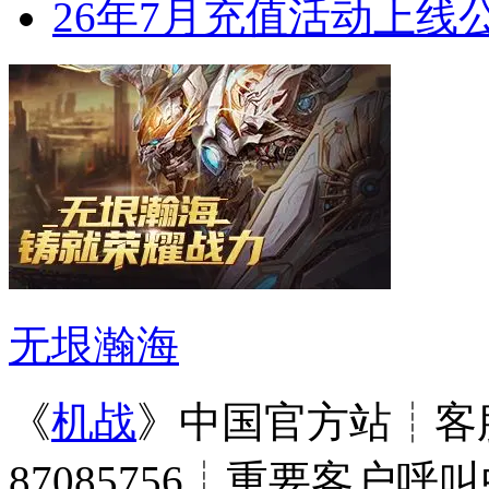
26年7月充值活动上线
无垠瀚海
《
机战
》中国官方站┊客服
87085756┊重要客户呼叫