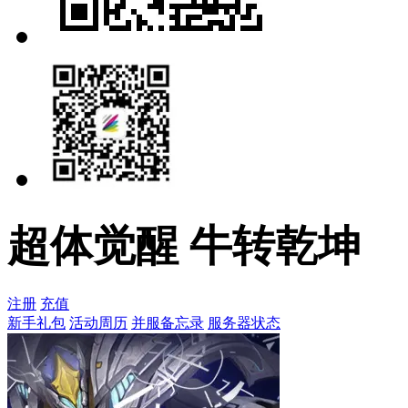
超体觉醒 牛转乾坤
注册
充值
新手礼包
活动周历
并服备忘录
服务器状态