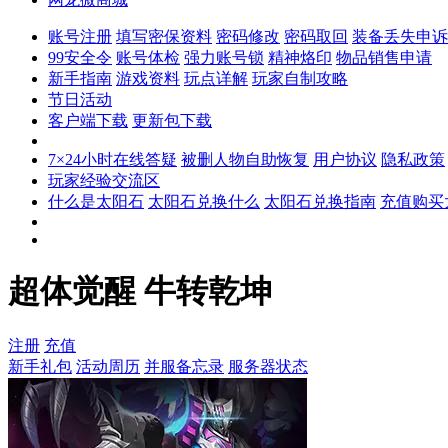
账号注册
填写密保资料
密码修改
密码取回
装备丢失申诉
99安全令
账号体检
强力账号锁
精神烙印
物品销售申请
新手指南
游戏资料
玩点详解
玩家自制攻略
节日活动
客户端下载
更新包下载
7×24小时在线答疑
被删人物自助恢复
用户协议
隐私政策
玩家经验交流区
什么是太阳石
太阳石兑换什么
太阳石兑换指南
充值购买
超体觉醒 牛转乾坤
注册
充值
新手礼包
活动周历
并服备忘录
服务器状态