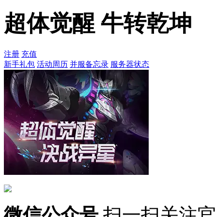
超体觉醒 牛转乾坤
注册
充值
新手礼包
活动周历
并服备忘录
服务器状态
微信公众号
扫一扫关注官