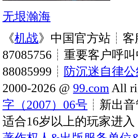
无垠瀚海
《
机战
》中国官方站┊客服
87085756┊重要客户呼叫
88085999┊
防沉迷自律公
2000-2026 @
99.com
All r
字（2007）06号
┊新出音管
适合16岁以上的玩家进入
著作权人&出版服务单位