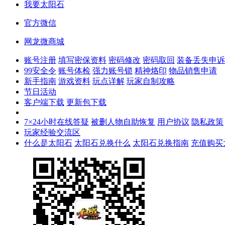
我要太阳石
官方微信
网龙微商城
账号注册
填写密保资料
密码修改
密码取回
装备丢失申诉
99安全令
账号体检
强力账号锁
精神烙印
物品销售申请
新手指南
游戏资料
玩点详解
玩家自制攻略
节日活动
客户端下载
更新包下载
7×24小时在线答疑
被删人物自助恢复
用户协议
隐私政策
玩家经验交流区
什么是太阳石
太阳石兑换什么
太阳石兑换指南
充值购买