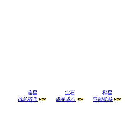
流星
宝石
橙星
战芯碎质
成品战芯
亚能机核