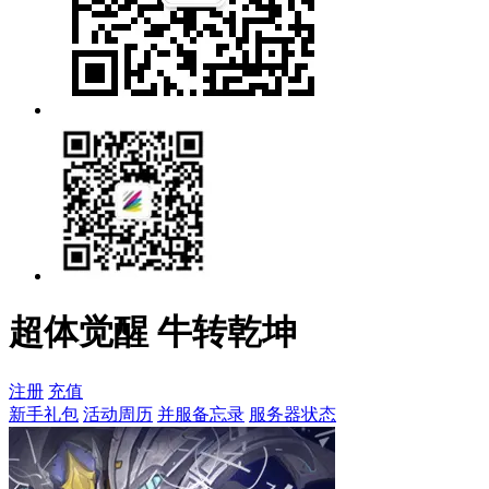
超体觉醒 牛转乾坤
注册
充值
新手礼包
活动周历
并服备忘录
服务器状态