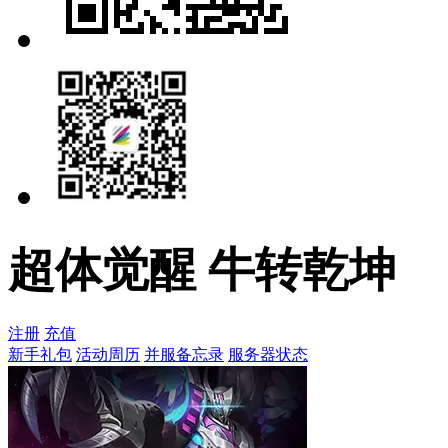
超体觉醒 牛转乾坤
注册
充值
新手礼包
活动周历
并服备忘录
服务器状态