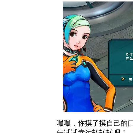
嘿嘿，你摸了摸自己的
先试试幸运转转转吧！