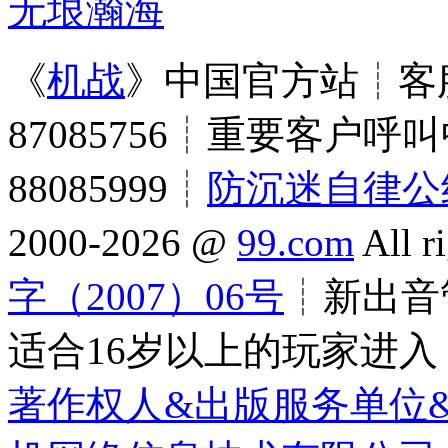
无垠瀚海
《
机战
》中国官方站┊客服
87085756┊重要客户呼叫
88085999┊
防沉迷自律公
2000-2026 @
99.com
All r
字（2007）06号
┊新出音管
适合16岁以上的玩家进入
著作权人&出版服务单位