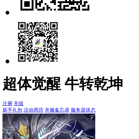
超体觉醒 牛转乾坤
注册
充值
新手礼包
活动周历
并服备忘录
服务器状态