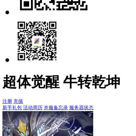
超体觉醒 牛转乾坤
注册
充值
新手礼包
活动周历
并服备忘录
服务器状态