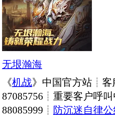
无垠瀚海
《
机战
》中国官方站┊客服
87085756┊重要客户呼叫
88085999┊
防沉迷自律公