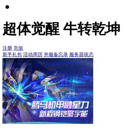
超体觉醒 牛转乾坤
注册
充值
新手礼包
活动周历
并服备忘录
服务器状态