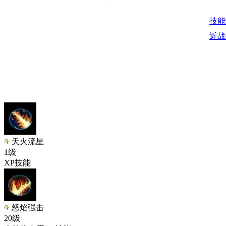
技能
近战
天火流星
1级
XP技能
怒焰强击
20级