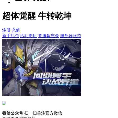
超体觉醒 牛转乾坤
注册
充值
新手礼包
活动周历
并服备忘录
服务器状态
微信公众号
扫一扫关注官方微信