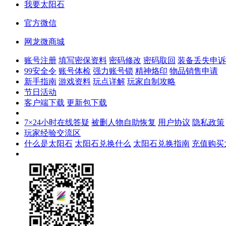
我要太阳石
官方微信
网龙微商城
账号注册
填写密保资料
密码修改
密码取回
装备丢失申诉
99安全令
账号体检
强力账号锁
精神烙印
物品销售申请
新手指南
游戏资料
玩点详解
玩家自制攻略
节日活动
客户端下载
更新包下载
7×24小时在线答疑
被删人物自助恢复
用户协议
隐私政策
玩家经验交流区
什么是太阳石
太阳石兑换什么
太阳石兑换指南
充值购买