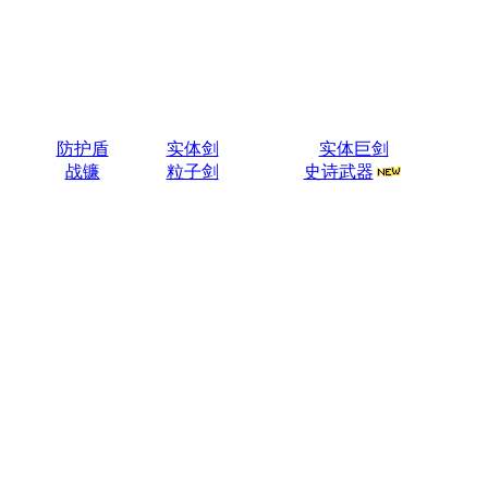
防护盾
实体剑
实体巨剑
战镰
粒子剑
史诗武器