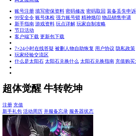
账号注册
填写密保资料
密码修改
密码取回
装备丢失申诉
99安全令
账号体检
强力账号锁
精神烙印
物品销售申请
新手指南
游戏资料
玩点详解
玩家自制攻略
节日活动
客户端下载
更新包下载
7×24小时在线答疑
被删人物自助恢复
用户协议
隐私政策
玩家经验交流区
什么是太阳石
太阳石兑换什么
太阳石兑换指南
充值购买
超体觉醒 牛转乾坤
注册
充值
新手礼包
活动周历
并服备忘录
服务器状态