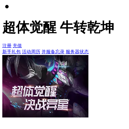
超体觉醒 牛转乾坤
注册
充值
新手礼包
活动周历
并服备忘录
服务器状态