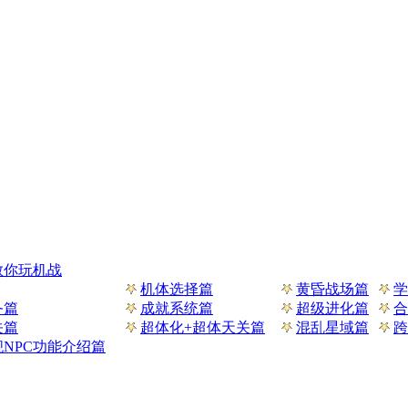
教你玩机战
机体选择篇
黄昏战场篇
学
务篇
成就系统篇
超级进化篇
合
关篇
超体化+超体天关篇
混乱星域篇
跨
NPC功能介绍篇