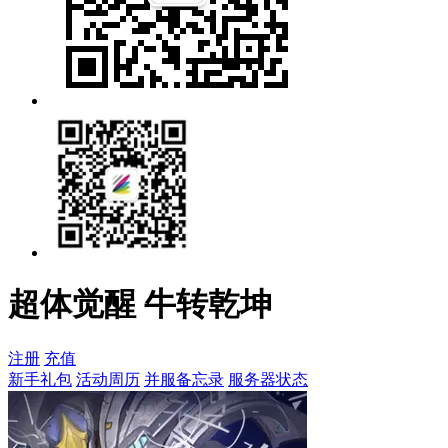
超体觉醒 牛转乾坤
注册
充值
新手礼包
活动周历
并服备忘录
服务器状态