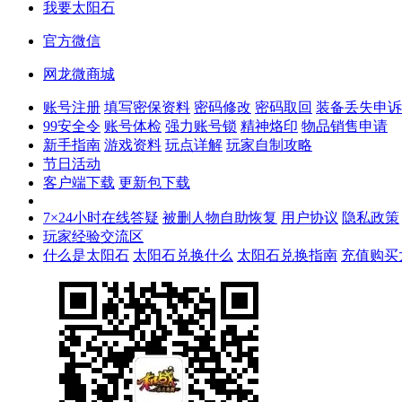
我要太阳石
官方微信
网龙微商城
账号注册
填写密保资料
密码修改
密码取回
装备丢失申诉
99安全令
账号体检
强力账号锁
精神烙印
物品销售申请
新手指南
游戏资料
玩点详解
玩家自制攻略
节日活动
客户端下载
更新包下载
7×24小时在线答疑
被删人物自助恢复
用户协议
隐私政策
玩家经验交流区
什么是太阳石
太阳石兑换什么
太阳石兑换指南
充值购买