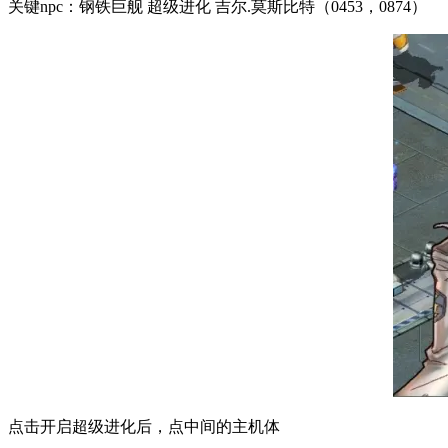
关键npc：钢铁巨舰 超级进化 吉尔.莫斯比特（0453，0874）
点击开启超级进化后，点中间的主机体