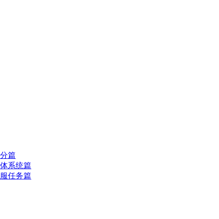
分篇
体系统篇
服任务篇