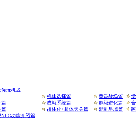
教你玩机战
机体选择篇
黄昏战场篇
学
务篇
成就系统篇
超级进化篇
合
关篇
超体化+超体天关篇
混乱星域篇
跨
NPC功能介绍篇