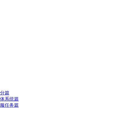
分篇
体系统篇
服任务篇