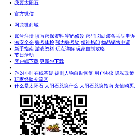
我要太阳石
官方微信
网龙微商城
账号注册
填写密保资料
密码修改
密码取回
装备丢失申诉
99安全令
账号体检
强力账号锁
精神烙印
物品销售申请
新手指南
游戏资料
玩点详解
玩家自制攻略
节日活动
客户端下载
更新包下载
7×24小时在线答疑
被删人物自助恢复
用户协议
隐私政策
玩家经验交流区
什么是太阳石
太阳石兑换什么
太阳石兑换指南
充值购买