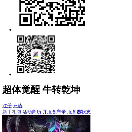
超体觉醒 牛转乾坤
注册
充值
新手礼包
活动周历
并服备忘录
服务器状态