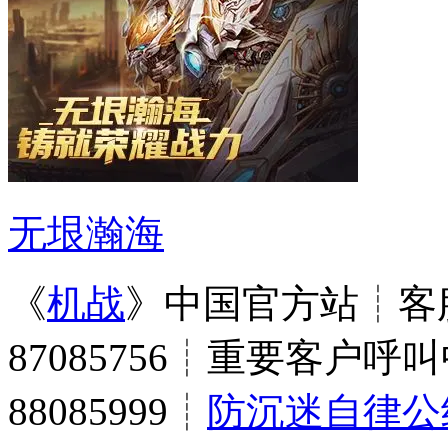
无垠瀚海
《
机战
》中国官方站┊客服
87085756┊重要客户呼叫
88085999┊
防沉迷自律公