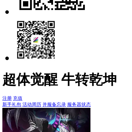
超体觉醒 牛转乾坤
注册
充值
新手礼包
活动周历
并服备忘录
服务器状态