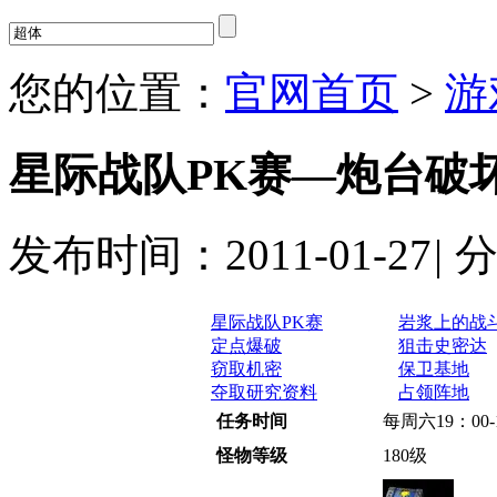
您的位置：
官网首页
>
游
星际战队PK赛—炮台破
发布时间：2011-01-27
|
星际战队PK赛
岩浆上的战
定点爆破
狙击史密达
窃取机密
保卫基地
夺取研究资料
占领阵地
任务时间
每周六19：00
怪物等级
180级