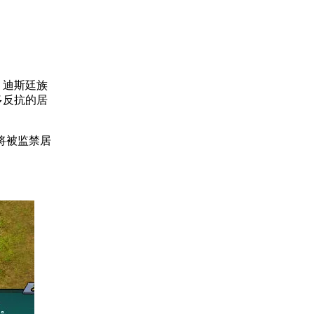
，迪斯廷族
多反抗的居
将被监禁居