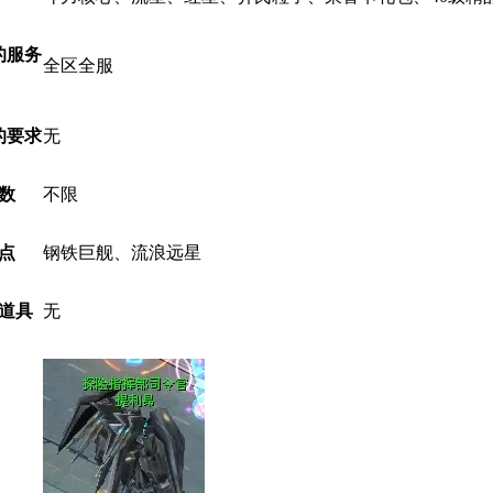
的服务
全区全服
的要求
无
数
不限
点
钢铁巨舰、流浪远星
道具
无