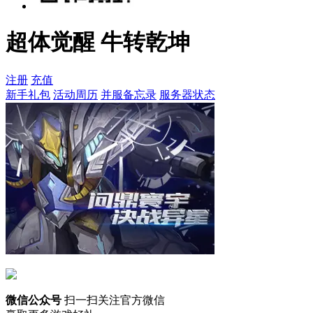
超体觉醒 牛转乾坤
注册
充值
新手礼包
活动周历
并服备忘录
服务器状态
微信公众号
扫一扫关注官方微信