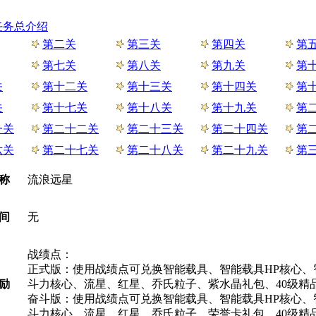
任务总介绍
第二关
第三关
第四关
第
第七关
第八关
第九关
第
关
第十二关
第十三关
第十四关
第
关
第十七关
第十八关
第十九关
第
一关
第二十二关
第二十三关
第二十四关
第
六关
第二十七关
第二十八关
第二十九关
第
称
流浪远星
间
无
战绩点：
正式版：使用战绩点可兑换智能载具、智能载具HP核心、
励
斗力核心、流星、红星、乔氏粒子、紫水晶礼包、40级精
奋斗版：使用战绩点可兑换智能载具、智能载具HP核心、
斗力核心、流星、红星、乔氏粒子、荣誉卡礼包、40级精