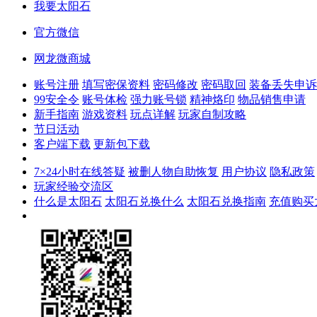
我要太阳石
官方微信
网龙微商城
账号注册
填写密保资料
密码修改
密码取回
装备丢失申诉
99安全令
账号体检
强力账号锁
精神烙印
物品销售申请
新手指南
游戏资料
玩点详解
玩家自制攻略
节日活动
客户端下载
更新包下载
7×24小时在线答疑
被删人物自助恢复
用户协议
隐私政策
玩家经验交流区
什么是太阳石
太阳石兑换什么
太阳石兑换指南
充值购买