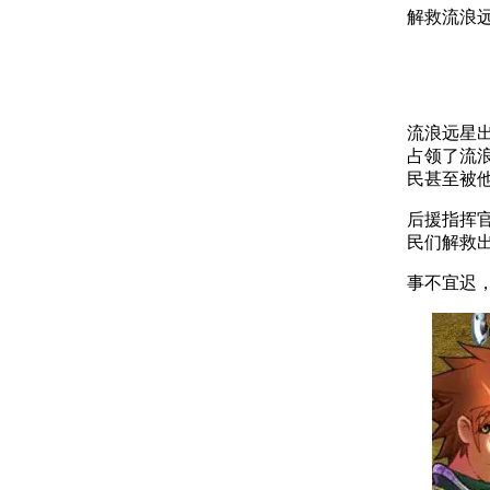
解救流浪
流浪远星
占领了流
民甚至被
后援指挥
民们解救
事不宜迟