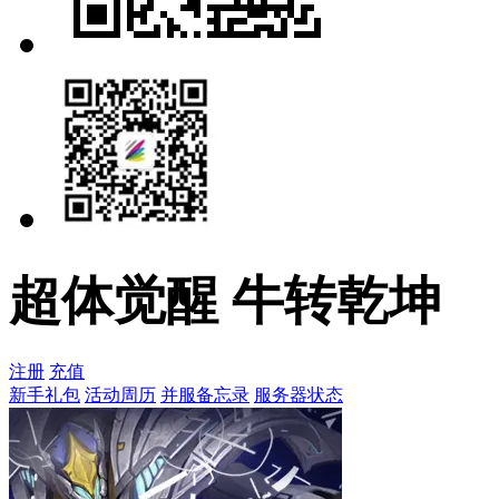
超体觉醒 牛转乾坤
注册
充值
新手礼包
活动周历
并服备忘录
服务器状态