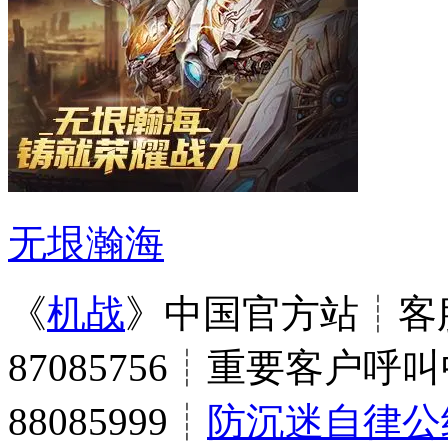
无垠瀚海
《
机战
》中国官方站┊客服
87085756┊重要客户呼叫
88085999┊
防沉迷自律公