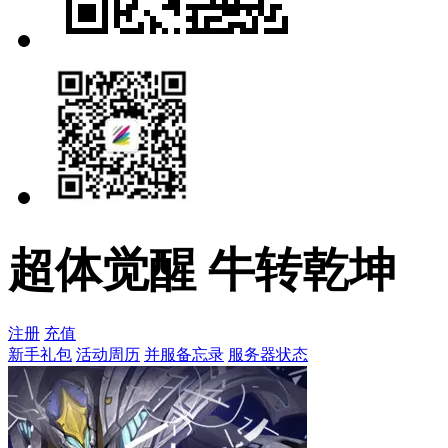
超体觉醒 牛转乾坤
注册
充值
新手礼包
活动周历
并服备忘录
服务器状态