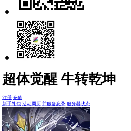
超体觉醒 牛转乾坤
注册
充值
新手礼包
活动周历
并服备忘录
服务器状态