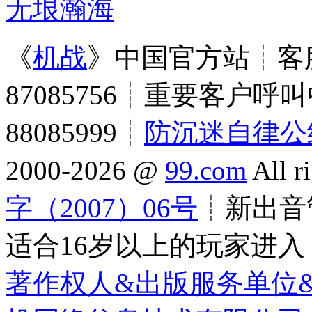
无垠瀚海
《
机战
》中国官方站┊客服
87085756┊重要客户呼叫
88085999┊
防沉迷自律公
2000-2026 @
99.com
All r
字（2007）06号
┊新出音管
适合16岁以上的玩家进入
著作权人&出版服务单位