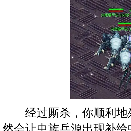
经过厮杀，你顺利地歼
然会让虫族兵源出现补给