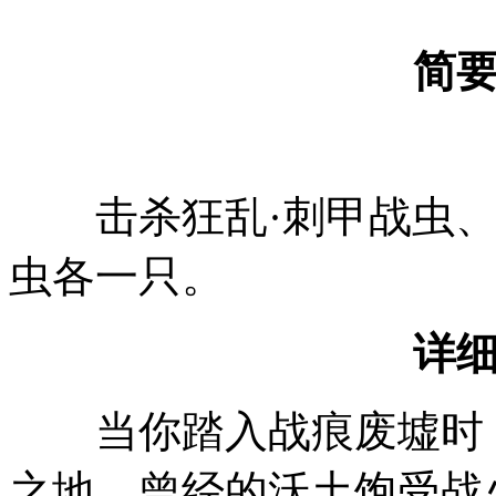
简
击杀狂乱·刺甲战虫、狂
虫各一只。
详
当你踏入战痕废墟时，
之地。曾经的沃土饱受战