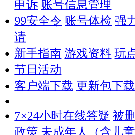
申诉
账号信息管理
99安全令
账号体检
强
请
新手指南
游戏资料
玩
节日活动
客户端下载
更新包下载
7×24小时在线答疑
被
政策
未成年人（含儿童