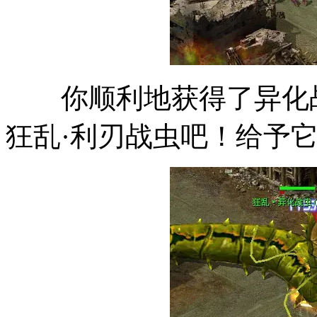
你顺利地获得了异化战
狂乱·利刃战虫吧！给予